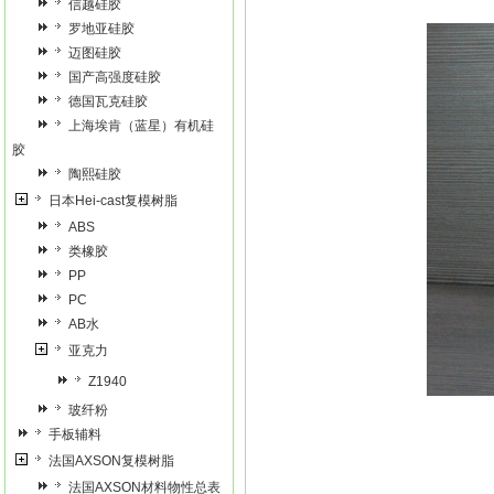
信越硅胶
罗地亚硅胶
迈图硅胶
国产高强度硅胶
德国瓦克硅胶
上海埃肯（蓝星）有机硅
胶
陶熙硅胶
日本Hei-cast复模树脂
ABS
类橡胶
PP
PC
AB水
亚克力
Z1940
玻纤粉
手板辅料
法国AXSON复模树脂
法国AXSON材料物性总表