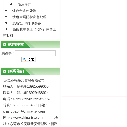
低压灌注
钛色合金热处理
钛色金属阴极发色处理
威斯坦3D打印设备
高铁航空低压（RIM）注塑工
艺材料
站内搜索
关键字：
联系我们
东莞市福盛元贸易有限公司
联系人：杨先生18925599605
联系人：邓小姐13929438624
电话：0769-85646156转8004
传真: 0769-85326480 邮箱：
changbaoli@china-fsy.com
网址：
www.china-fsy.com
地
址：东莞市长安镇新安管理区上新路