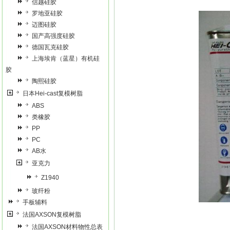
信越硅胶
罗地亚硅胶
迈图硅胶
国产高强度硅胶
德国瓦克硅胶
上海埃肯（蓝星）有机硅
胶
陶熙硅胶
日本Hei-cast复模树脂
ABS
类橡胶
PP
PC
AB水
亚克力
Z1940
玻纤粉
手板辅料
法国AXSON复模树脂
法国AXSON材料物性总表