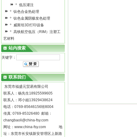
低压灌注
钛色合金热处理
钛色金属阴极发色处理
威斯坦3D打印设备
高铁航空低压（RIM）注塑工
艺材料
站内搜索
关键字：
联系我们
东莞市福盛元贸易有限公司
联系人：杨先生18925599605
联系人：邓小姐13929438624
电话：0769-85646156转8004
传真: 0769-85326480 邮箱：
changbaoli@china-fsy.com
网址：
www.china-fsy.com
地
址：东莞市长安镇新安管理区上新路